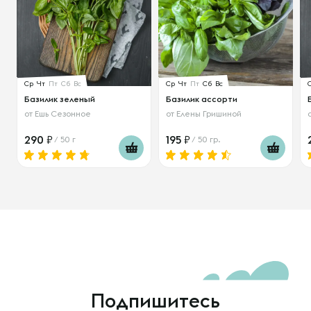
Ср
Чт
Пт
Сб
Вс
Ср
Чт
Пт
Сб
Вс
Базилик зеленый
Базилик ассорти
от
Ешь Сезонное
от
Елены Гришиной
290
195
/ 50 г
/ 50 гр.
Подпишитесь