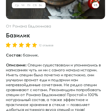
Ср
Чт
Пт
Сб
Вс
1/3
От
Романа Евдокимова
Базилик
12 отзывов
Состав:
базилик.
Описание:
Специи существовали и упоминались в
написаниях чуть ли ни с самого начала истории.
Иметь специи было почетно и престижно, они
улучшали аромат еды и подарили нам
непревзойденные сочетания. Не редко специи
сравнивают с нотами. Рекомендуем попробовать
специи от Романа Евдокимова! Простой и 100%
натуральный состав, а также эффектное и
практичное хранение в стекле — позволяет
добиться истинного вкуса специй и трав!