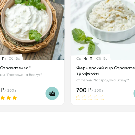
Пт
Сб
Вс
Ср
Чт
Пт
Сб
Вс
"Страчателла"
Фермерский сыр Страчате
трюфелем
мы "Гастродача Вселуг"
от
фермы "Гастродача Вселуг"
0
700
/ 200 г
/ 200 г