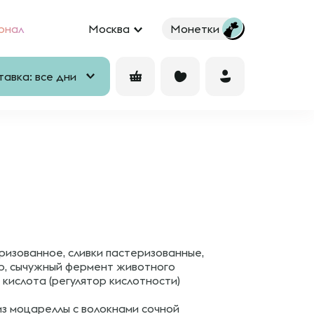
рнал
Москва
Монетки
авка: все дни
ризованное, сливки пастеризованные,
ур, сычужный фермент животного
 кислота (регулятор кислотности)
з моцареллы с волокнами сочной