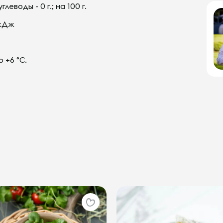
углеводы - 0 г.; на 100 г.
 кДж
 +6 °С.