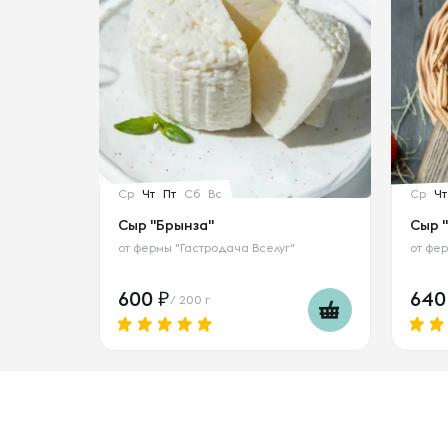
Ср
Чт
Пт
Сб
Вс
Ср
Чт
Сыр "Брынза"
Сыр 
от
фермы "Гастродача Вселуг"
от
фер
600
64
/ 200 г