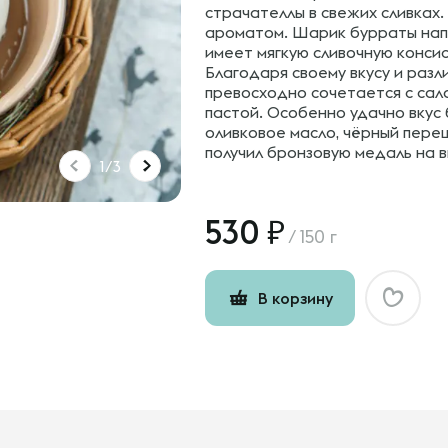
страчателлы в свежих сливках
ароматом. Шарик бурраты нап
имеет мягкую сливочную конси
Благодаря своему вкусу и разл
превосходно сочетается с сала
пастой. Особенно удачно вкус
оливковое масло, чёрный пере
получил бронзовую медаль на 
1/3
530
/
150 г
В корзину