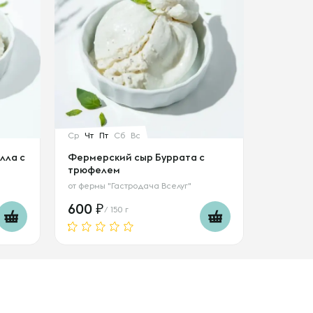
Ср
Чт
Пт
Сб
Вс
лла с
Фермерский сыр Буррата с
трюфелем
от
фермы "Гастродача Вселуг"
600
/ 150 г