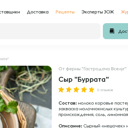
ставщики
Доставка
Рецепты
Эксперты ЗОЖ
Жу
Дост
рата"
От
фермы "Гастродача Вселуг"
Сыр "Буррата"
0 отзывов
Состав:
молоко коровье пасте
закваска молочнокислых культ
происхождения, соль, лимонная
Описание:
Сырный «мешочек» и