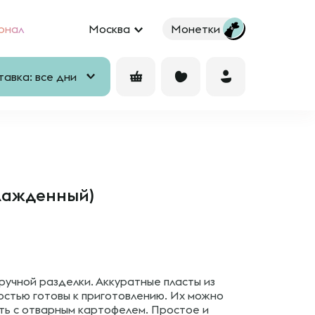
рнал
Москва
Монетки
авка: все дни
лажденный)
ручной разделки. Аккуратные пласты из
остью готовы к приготовлению. Их можно
ть с отварным картофелем. Простое и