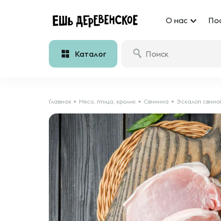
О нас
По
Каталог
Главная
Мясо, птица, кролик
Свинина
Эскалоп свино