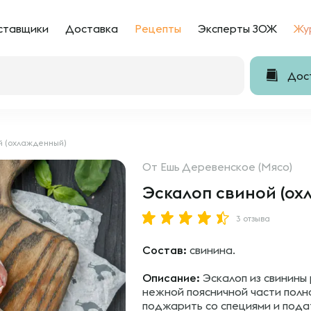
ставщики
Доставка
Рецепты
Эксперты ЗОЖ
Жу
Дост
й (охлажденный)
От
Ешь Деревенское (Мясо)
Эскалоп свиной (ох
3 отзыва
Состав:
свинина.
Описание:
Эскалоп из свинины 
нежной поясничной части полн
поджарить со специями и пода