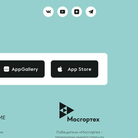
AppGallery
App Store
ии
Победители «Мосгортех -
технологии умного города»