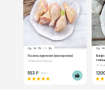
Ср
Чт
Пт
Сб
Вс
Ср
Чт
Голень куриная (заморозка)
Бефс
говя
от
Евгения Рошаля
от
Оле
553
120
/ 700 г.