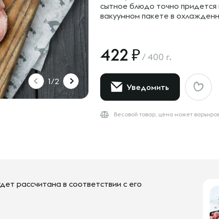
сытное блюдо точно придется 
вакуумном пакете в охлажденн
422
/
400 г.
1/2
Уведомить
Весовой товар, цена может варьиро
дет рассчитана в соответствии с его