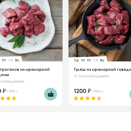
Пт
Сб
Вс
Ср
Чт
Пт
Сб
Вс
троганов из мраморной
Гуляш из мраморной говяд
дины
от
Олега Бондарева
га Бондарева
0
1200
/ 500 г.
/ 500 г.