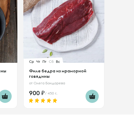
Ср
Чт
Пт
Сб
Вс
ины
Филе бедра из мраморной
говядины
от
Олега Бондарева
900
/ 450 г.