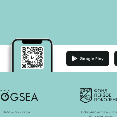
Google Play
Победители GSEA
Победители в номинац
«Стартап года»