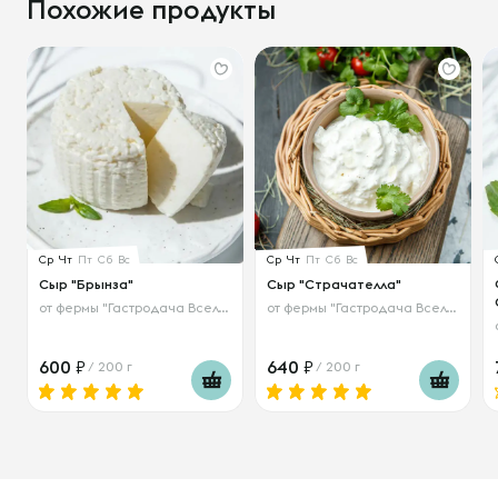
Похожие продукты
Ср
Чт
Пт
Сб
Вс
Ср
Чт
Пт
Сб
Вс
Сыр "Брынза"
Сыр "Страчателла"
от
фермы "Гастродача Вселуг"
от
фермы "Гастродача Вселуг"
600
640
/ 200 г
/ 200 г