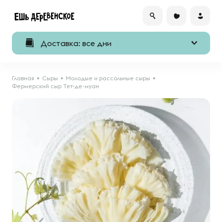
Доставка: все дни
Главная
Сыры
Молодые и рассольные сыры
Фермерский сыр Тет-де-муан