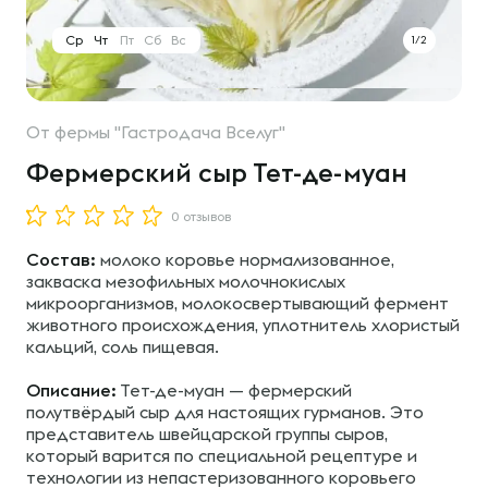
Ср
Чт
Пт
Сб
Вс
1/2
От
фермы "Гастродача Вселуг"
Фермерский сыр Тет-де-муан
0 отзывов
Состав:
молоко коровье нормализованное,
закваска мезофильных молочнокислых
микроорганизмов, молокосвертывающий фермент
животного происхождения, уплотнитель хлористый
кальций, соль пищевая.
Описание:
Тет-де-муан — фермерский
полутвёрдый сыр для настоящих гурманов. Это
представитель швейцарской группы сыров,
который варится по специальной рецептуре и
технологии из непастеризованного коровьего