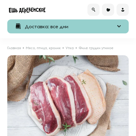
Доставка: все дни
Главная
Мясо, птица, кролик
Утка
Филе грудки утиное