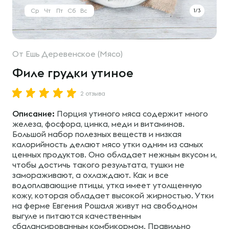
Ср
Чт
Пт
Сб
Вс
1/3
От
Ешь Деревенское (Мясо)
Филе грудки утиное
2 отзыва
Описание:
Порция утиного мяса содержит много
железа, фосфора, цинка, меди и витаминов.
Большой набор полезных веществ и низкая
калорийность делают мясо утки одним из самых
ценных продуктов. Оно обладает нежным вкусом и,
чтобы достичь такого результата, тушки не
замораживают, а охлаждают. Как и все
водоплавающие птицы, утка имеет утолщенную
кожу, которая обладает высокой жирностью. Утки
на ферме Евгения Рошаля живут на свободном
выгуле и питаются качественным
сбалансированным комбикормом. Правильно