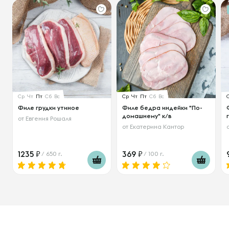
Ср
Чт
Пт
Сб
Вс
Ср
Чт
Пт
Сб
Вс
Филе грудки утиное
Филе бедра индейки "По-
домашнему" к/в
от
Евгения Рошаля
от
Екатерина Кантор
1235
369
/ 650 г.
/ 100 г.