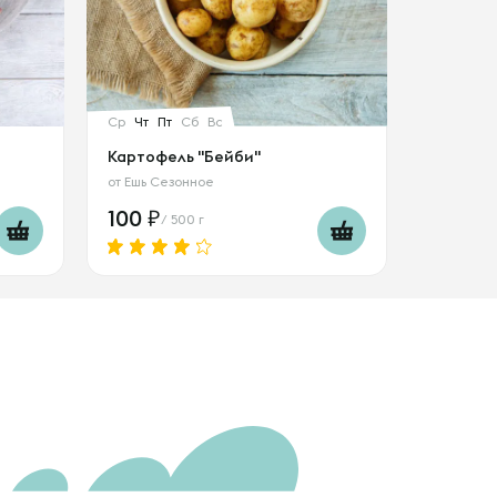
Ср
Чт
Пт
Сб
Вс
Картофель "Бейби"
от
Ешь Сезонное
100
/ 500 г