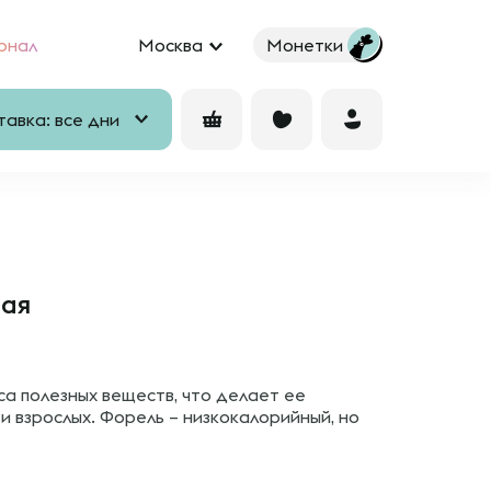
рнал
Москва
Монетки
авка: все дни
ая
са полезных веществ, что делает ее
и взрослых. Форель – низкокалорийный, но