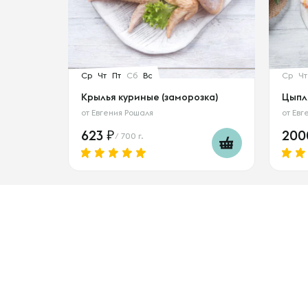
Ср
Чт
Пт
Сб
Вс
Ср
Чт
Крылья куриные (заморозка)
Цыпл
от
Евгения Рошаля
от
Евг
623
20
/ 700 г.