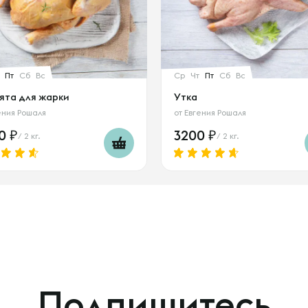
Пт
Сб
Вс
Ср
Чт
Пт
Сб
Вс
ята для жарки
Утка
ения Рошаля
от
Евгения Рошаля
00
3200
/ 2 кг.
/ 2 кг.
Подпишитесь