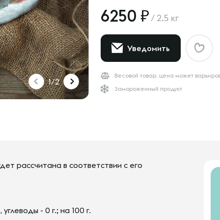
6250
/
2.5 кг
Уведомить
Весовой товар, цена может варьиро
1/2
Замороженный продукт
дет рассчитана в соответствии с его
., углеводы - 0 г.; на 100 г.