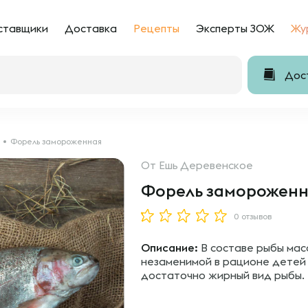
ставщики
Доставка
Рецепты
Эксперты ЗОЖ
Жу
Дост
Форель замороженная
От
Ешь Деревенское
Форель замороженн
0 отзывов
Описание:
В составе рыбы мас
незаменимой в рационе детей 
достаточно жирный вид рыбы.