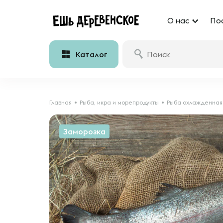
О нас
По
Каталог
Главная
Рыба, икра и морепродукты
Рыба охлажденная
Заморозка