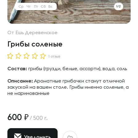
Ср
Чт
Пт
Сб
Вс
1/2
От
Ешь Деревенское
Грибы соленые
1 отзыв
Состав:
грибы (грузди, белые, ассорти), вода, соль
Описание:
Ароматные грибочки станут отличной
закуской на вашем столе. Грибы именно соленые, а
не маринованные
600
/
500 г.
Уведомить