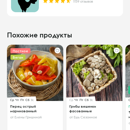
1159 отзывов
Похожие продукты
Постное
Веган
Ср
Чт
Пт
Сб
Вс
Ср
Чт
Пт
Сб
Вс
Перец острый
Грибы вешенки
маринованный
фасованные
от
Елены Гришиной
от
Ешь Сезонное