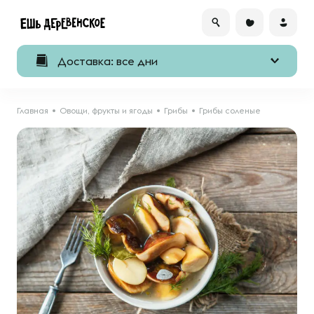
Доставка: все дни
Главная
Овощи, фрукты и ягоды
Грибы
Грибы соленые