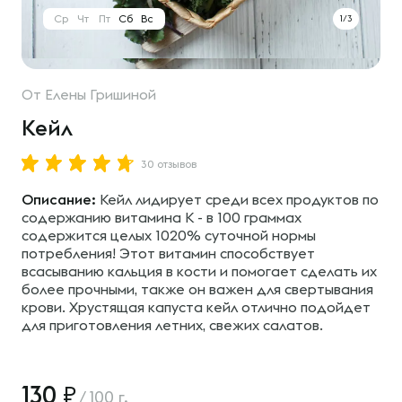
Ср
Чт
Пт
Сб
Вс
1/3
От
Елены Гришиной
Кейл
30 отзывов
Описание:
Кейл лидирует среди всех продуктов по
содержанию витамина К - в 100 граммах
содержится целых 1020% суточной нормы
потребления! Этот витамин способствует
всасыванию кальция в кости и помогает сделать их
более прочными, также он важен для свертывания
крови. Хрустящая капуста кейл отлично подойдет
для приготовления летних, свежих салатов.
130
/
100 г.