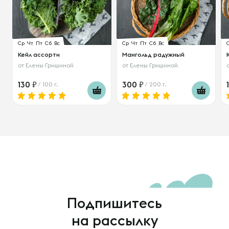
Ср
Чт
Пт
Сб
Вс
Ср
Чт
Пт
Сб
Вс
Кейл ассорти
Мангольд радужный
от
Елены Гришиной
от
Елены Гришиной
130
300
/ 100 г.
/ 200 г.
Подпишитесь
на рассылку