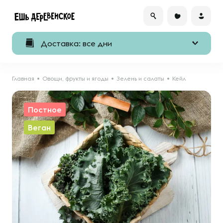
Доставка: все дни
Главная
Овощи, фрукты и ягоды
Зелень и салаты
Кейл
Постное
Веган