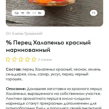
Ср
Чт
Пт
Сб
Вс
1/2
От
Елены Гришиной
% Перец Халапеньо красный
маринованный
0 отзывов
Состав:
перец Халапеньо красный, чеснок, зелень
сельдерея, соль, сахар, уксус, перец черный
горошек.
Описание:
Домашняя заготовка из красного перца
Халапеньо, выращенного на собственном участке.
Ломтики ароматного перца в кисло-сладком
маринаде станут прекрасным дополнением для
разнообразных блюд и порадуют своей пикантной