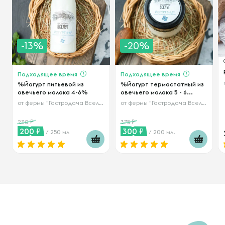
-13%
-20%
Подходящее время
Подходящее время
%Йогурт питьевой из
%Йогурт термостатный из
овечьего молока 4-6%
овечьего молока 5 - 6...
от
фермы "Гастродача Вселуг"
от
фермы "Гастродача Вселуг"
230
375
200
300
/ 250 мл
/ 200 мл.