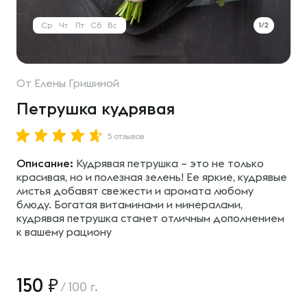
Ср
Чт
Пт
Сб
Вс
1/2
От
Елены Гришиной
Петрушка кудрявая
5 отзывов
Описание:
Кудрявая петрушка – это не только
красивая, но и полезная зелень! Ее яркие, кудрявые
листья добавят свежести и аромата любому
блюду. Богатая витаминами и минералами,
кудрявая петрушка станет отличным дополнением
к вашему рациону
150
/
100 г.