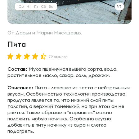
Ср
Чт
Пт
Сб
Вс
1/2
От
Дарьи и Марии Мясищевых
Пита
79 отзывов
Состав:
Мука пшеничная вышего сорта, вода,
растительное масло, сахар, соль, дрожжи.
Описание:
Пита - лепешка из теста с нейтральным
вкусом. Особенностью технологии производства
продукта является то, что нижний слой питы
толстый, а верхний тоненький, но при этом он не
рвётся. Таким образом в "кармашек" можно
положить любую начинку. Особенно вкусно
добавить в питу начинку из сыра и слегка
подогреть.