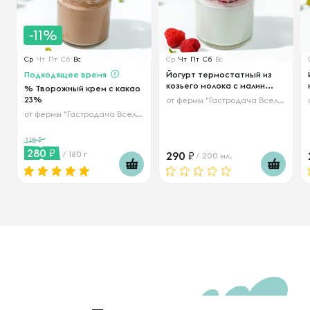
-11%
Ср
Чт
Пт
Сб
Вс
Ср
Чт
Пт
Сб
Вс
Подходящее время
Йогурт термостатный из
козьего молока с малин...
% Творожный крем с какао
23%
от
фермы "Гастродача Вселуг"
от
фермы "Гастродача Вселуг"
315
280
/ 180 г
290
/ 200 мл.