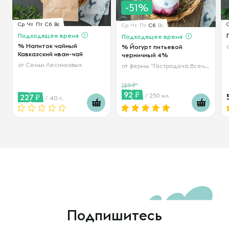
-51%
Ср
Чт
Пт
Сб
Вс
Ср
Чт
Пт
Сб
Вс
Подходящее время
Подходящее время
% Напиток чайный
% Йогурт питьевой
Кавказский иван-чай
черничный 4%
от
Семьи Лесниковых
от
фермы "Гастродача Вселуг"
189
92
/ 250 мл
227
/ 40 г.
Подпишитесь