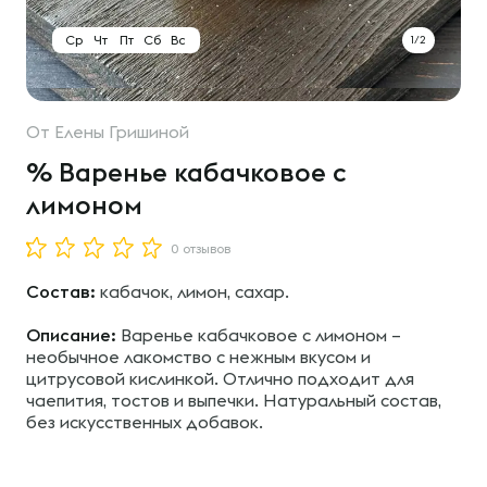
Ср
Чт
Пт
Сб
Вс
1/2
От
Елены Гришиной
% Варенье кабачковое с
лимоном
0 отзывов
Состав:
кабачок, лимон, сахар.
Описание:
Варенье кабачковое с лимоном –
необычное лакомство с нежным вкусом и
цитрусовой кислинкой. Отлично подходит для
чаепития, тостов и выпечки. Натуральный состав,
без искусственных добавок.