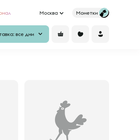
рнал
Москва
Монетки
авка: все дни