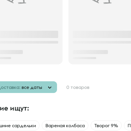
оставка:
все даты
0 товаров
ие ищут:
шние сардельки
Вареная колбаса
Творог 9%
П