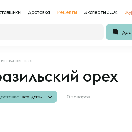
ставщики
Доставка
Рецепты
Эксперты ЗОЖ
Жу
Дост
Бразильский орех
разильский орех
оставка:
все даты
0 товаров