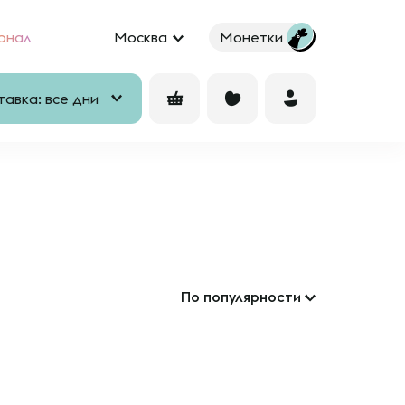
рнал
Москва
Монетки
авка: все дни
По популярности