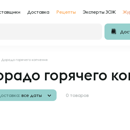
ставщики
Доставка
Рецепты
Эксперты ЗОЖ
Жу
Дост
Дорадо горячего копчения
радо горячего к
оставка:
все даты
0 товаров