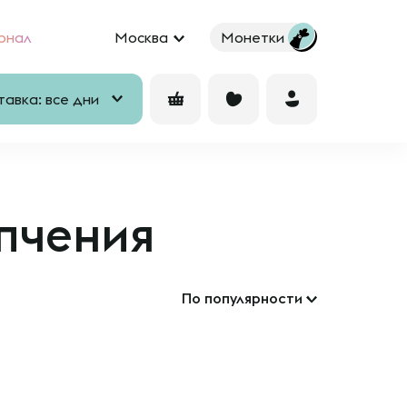
рнал
Москва
Монетки
авка: все дни
опчения
По популярности