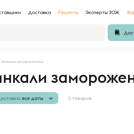
ставщики
Доставка
Рецепты
Эксперты ЗОЖ
Жу
Дост
Хинкали замороженные
инкали замороже
оставка:
все даты
0 товаров