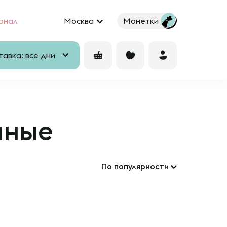
рнал
Москва
Монетки
авка: все дни
нные
По популярности