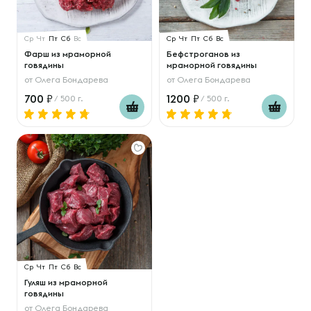
Ср
Чт
Пт
Сб
Вс
Ср
Чт
Пт
Сб
Вс
Фарш из мраморной
Бефстроганов из
говядины
мраморной говядины
от
Олега Бондарева
от
Олега Бондарева
700
1200
/ 500 г.
/ 500 г.
Ср
Чт
Пт
Сб
Вс
Гуляш из мраморной
говядины
от
Олега Бондарева