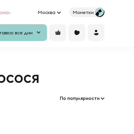
рнал
Москва
Монетки
авка: все дни
осося
По популярности