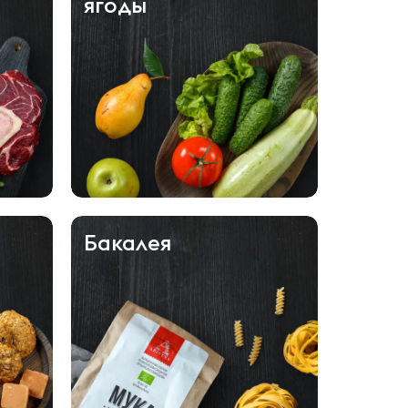
ягоды
Бакалея