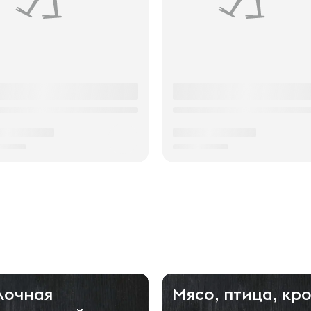
лочная
Мясо, птица, кр