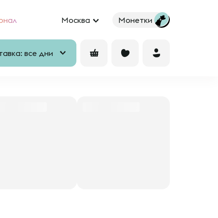
рнал
Москва
Монетки
авка: все дни