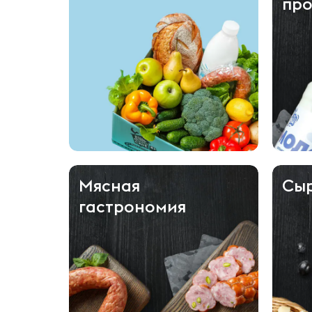
про
Мясная
Сы
гастрономия