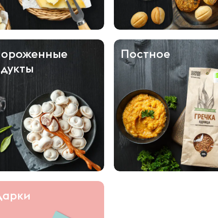
мороженные
Постное
дукты
дарки