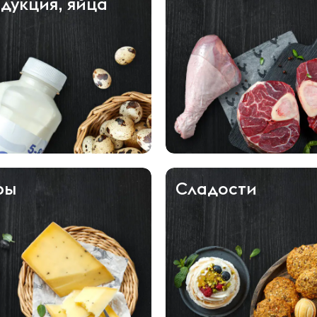
дукция, яйца
ры
Сладости