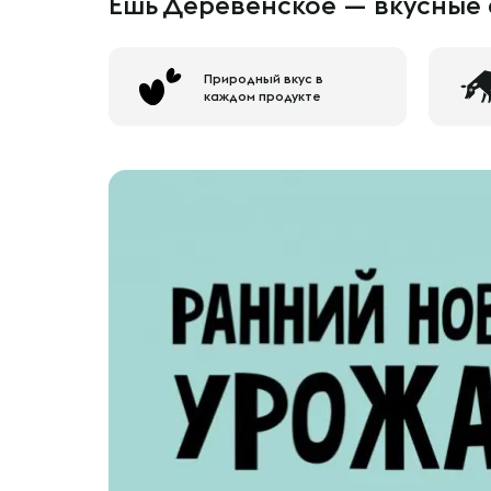
Ешь Деревенское — вкусные 
Природный вкус в
каждом продукте