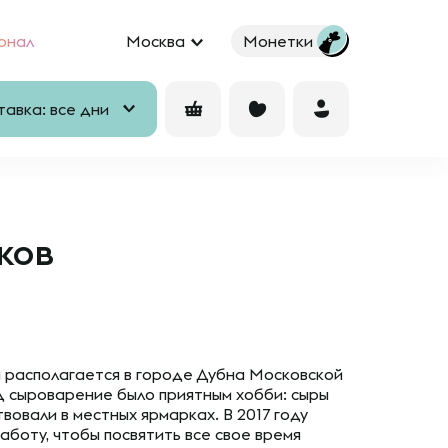
рнал
Москва
Монетки
авка: все дни
ков
 располагается в городе Дубна Московской
д сыроварение было приятным хобби: сыры
твовали в местных ярмарках. В 2017 году
боту, чтобы посвятить все свое время