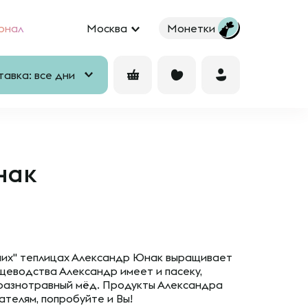
рнал
Москва
Монетки
авка: все дни
нак
имних" теплицах Александр Юнак выращивает
щеводства Александр имеет и пасеку,
 разнотравный мёд. Продукты Александра
ателям, попробуйте и Вы!