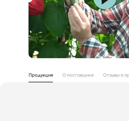
Продукция
О поставщике
Отзывы
о п