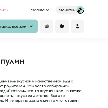
рнал
Москва
Монетки
авка: все дни
апулин
ценитель вкусной и качественной еды с
от родителей. "Мы часто собирались
аждый готовил что-то вкусненькое - выпечка,
компоты - вкусы из детства. Все это
ь. И теперь мы дома едим то что готовим