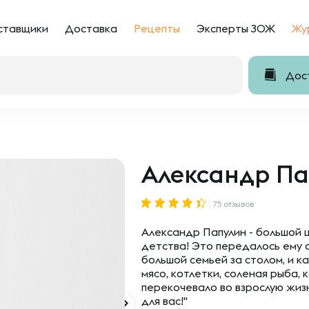
ставщики
Доставка
Рецепты
Эксперты ЗОЖ
Жу
Дост
Александр П
75 отзывов
Александр Папулин - большой 
детства! Это передалось ему 
большой семьей за столом, и к
мясо, котлетки, соленая рыба, 
перекочевало во взрослую жизн
для вас!"