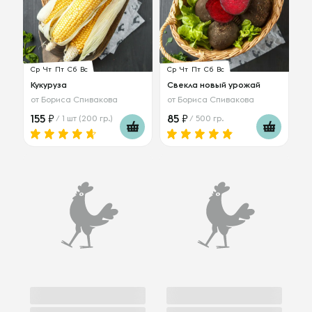
Ср
Чт
Пт
Сб
Вс
Ср
Чт
Пт
Сб
Вс
Кукуруза
Свекла новый урожай
от
Бориса Спивакова
от
Бориса Спивакова
155
85
/ 1 шт (200 гр.)
/ 500 гр.