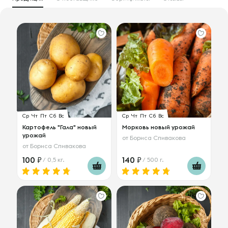
Ср
Чт
Пт
Сб
Вс
Ср
Чт
Пт
Сб
Вс
Картофель "Гала" новый
Морковь новый урожай
урожай
от
Бориса Спивакова
от
Бориса Спивакова
100
140
/ 0,5 кг.
/ 500 г.