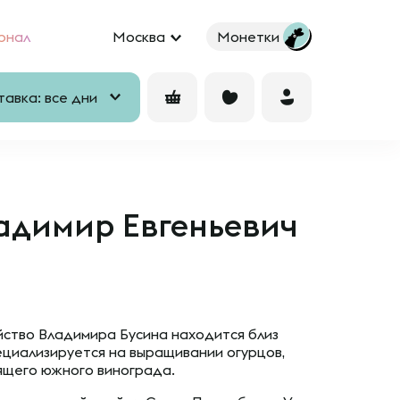
рнал
Москва
Монетки
авка: все дни
адимир Евгеньевич
ство Владимира Бусина находится близ
пециализируется на выращивании огурцов,
оящего южного винограда.