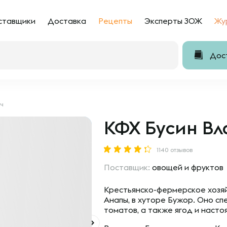
ставщики
Доставка
Рецепты
Эксперты ЗОЖ
Жу
Дост
ич
КФХ Бусин Вл
1140 отзывов
Поставщик:
овощей и фруктов
Крестьянско-фермерское хозяй
Анапы, в хуторе Бужор. Оно с
томатов, а также ягод и наст