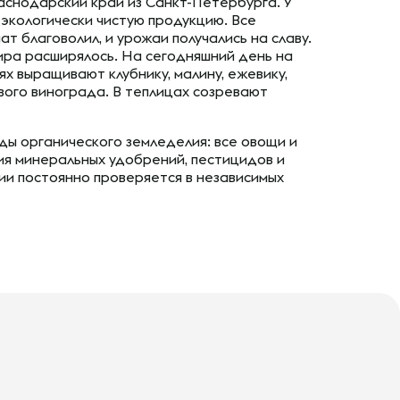
аснодарский край из Санкт-Петербурга. У
 экологически чистую продукцию. Все
ат благоволил, и урожаи получались на славу.
ра расширялось. На сегодняшний день на
х выращивают клубнику, малину, ежевику,
вого винограда. В теплицах созревают
ды органического земледелия: все овощи и
я минеральных удобрений, пестицидов и
ии постоянно проверяется в независимых