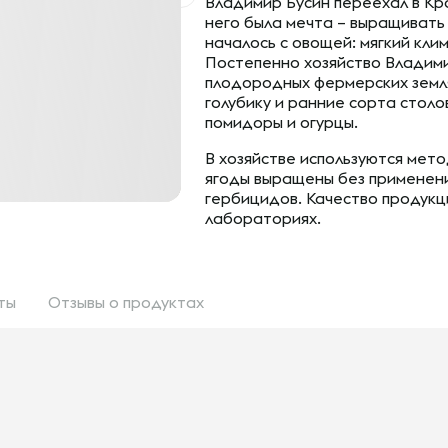
Владимир Бусин переехал в Кр
него была мечта – выращивать
началось с овощей: мягкий клим
Постепенно хозяйство Владими
плодородных фермерских земля
голубику и ранние сорта столо
помидоры и огурцы.
В хозяйстве используются мето
ягоды выращены без применени
гербицидов. Качество продукц
лабораториях.
ты
Отзывы
о продуктах