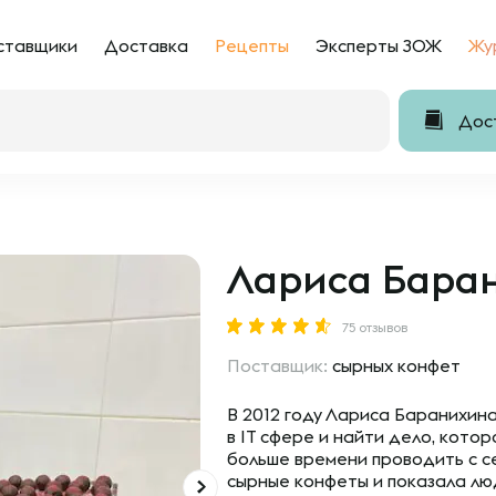
ставщики
Доставка
Рецепты
Эксперты ЗОЖ
Жу
Дост
Лариса Бара
75 отзывов
Поставщик:
сырных конфет
В 2012 году Лариса Баранихин
в IT сфере и найти дело, кото
больше времени проводить с с
сырные конфеты и показала лю