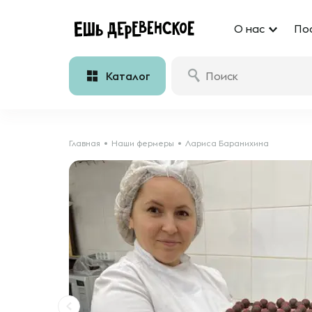
О нас
По
Каталог
Главная
Наши фермеры
Лариса Баранихина