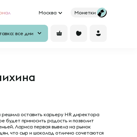
рнал
Москва
Монетки
авка: все дни
нихина
а решила оставить карьеру HR директора
рое будет приносить радость и позволит
емьей. Лариса первая вывела на рынок
дям, что сыр и шоколад отлично сочетаются