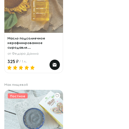
Масло подсолнечное
нерафинированное
сыродавле...
от
Федора Дамма
325
/ 1 л.
Мак пищевой
Постное