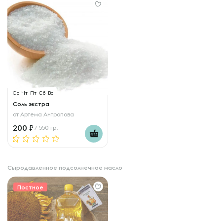
Ср
Чт
Пт
Сб
Вс
Соль экстра
от
Артема Антропова
200
/ 550 гр.
Сыродавленное подсолнечное масло
Постное