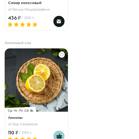
Сахар кокосовый
от
Беллы Надирашвили
436
/ 200 г.
Лимонный сок
Ср
Чт
Пт
Сб
Вс
Лимоны
от
Ешь Сезонное
110
/ 200 г.