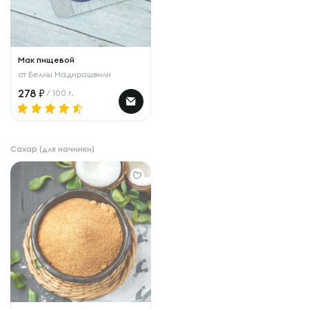
Мак пищевой
от
Беллы Надирашвили
278
/ 100 г.
Сахар (для начинки)