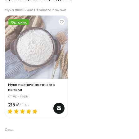
Мука пшеничная тонкого помола
Органик
Мука пшеничная тонкого
помола
от
Ариверы
215
/ 1 кг.
Соль