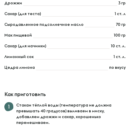
Дрожжи
3 гр
Сахар (для теста)
1 ст. л
Сыродавленное подсолнечное масло
70 гр
Мак пищевой
100 гр
Сахар (для начинки)
10 ст. л.
Лимонный сок
1 ст. л.
Цедра лимона
по вкусу
Как приготовить
Стакан тёплой воды (температура не должна
превышать 40 градусов) выливаем в миску,
добавляем дрожжи и сахар, хорошенько
перемешиваем.