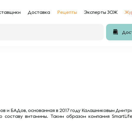
ставщики
Доставка
Рецепты
Эксперты ЗОЖ
Жу
Дост
нов и БАДов, основанная в 2017 году Калашниковым Дмитр
о составу витамины. Таким образом компания SmartLif