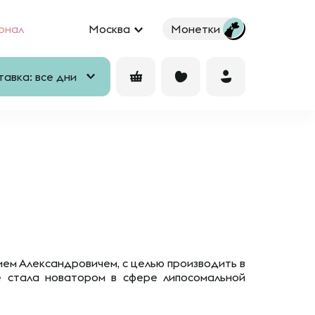
рнал
Москва
Монетки
авка: все дни
ием Александровичем, с целью производить в
e стала новатором в сфере липосомальной