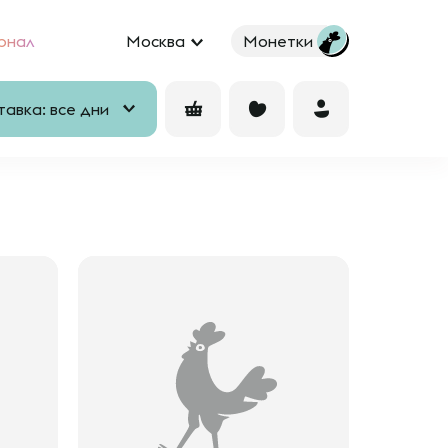
рнал
Москва
Монетки
авка: все дни