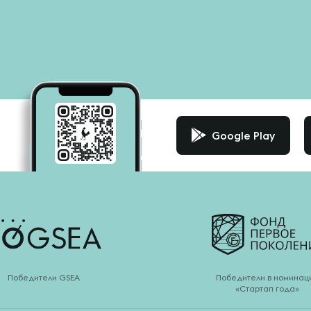
Google Play
Победители GSEA
Победители в номинац
«Стартап года»