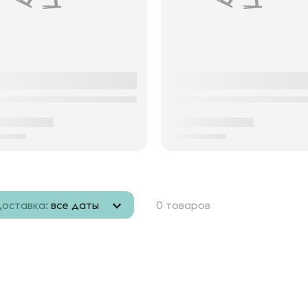
оставка:
все даты
0 товаров