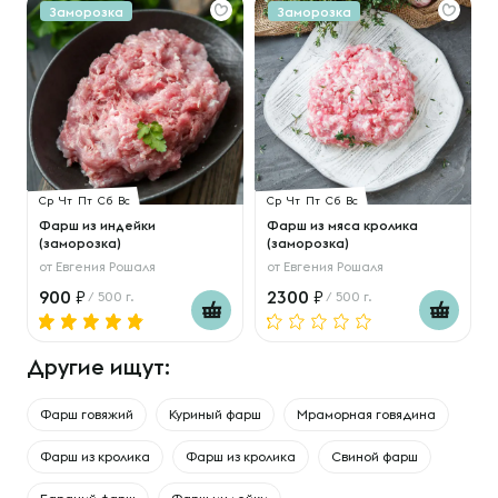
Заморозка
Заморозка
Ср
Чт
Пт
Сб
Вс
Ср
Чт
Пт
Сб
Вс
Фарш из индейки
Фарш из мяса кролика
(заморозка)
(заморозка)
от
Евгения Рошаля
от
Евгения Рошаля
900
2300
/ 500 г.
/ 500 г.
Другие ищут:
Фарш говяжий
Куриный фарш
Мраморная говядина
Фарш из кролика
Фарш из кролика
Свиной фарш