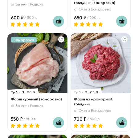
говядины (заморозка)
от
Евгения Рошаля
от
Олега Бондарева
600
650
/ 500 г.
/ 500 г.
Заморозка
Ср
Чт
Пт
Сб
Вс
Ср
Чт
Пт
Сб
Вс
Фарш куриный (заморозка)
Фарш из мраморной
говядины
от
Евгения Рошаля
от
Олега Бондарева
550
700
/ 500 г.
/ 500 г.