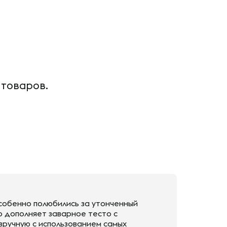
 товаров.
собенно полюбились за утонченный
о дополняет заварное тесто с
вручную с использованием самых