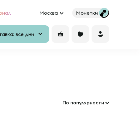
рнал
Москва
Монетки
авка: все дни
По популярности