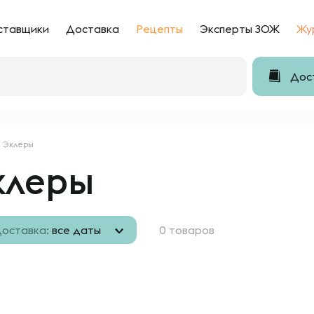
ставщики
Доставка
Рецепты
Эксперты ЗОЖ
Жу
Дост
Эклеры
клеры
оставка:
все даты
0 товаров