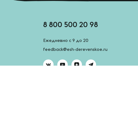
8 800 500 20 98
Ежедневно с 9 до 20
feedback@esh-derevenskoe.ru
AppGallery
App Store