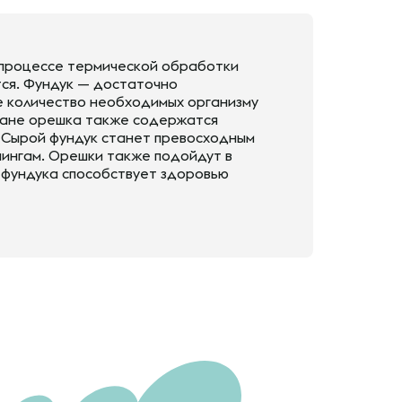
в процессе термической обработки
тся. Фундук — достаточно
е количество необходимых организму
тране орешка также содержатся
ий. Сырой фундук станет превосходным
пингам. Орешки также подойдут в
е фундука способствует здоровью