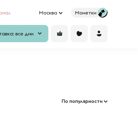
рнал
Москва
Монетки
авка: все дни
По популярности