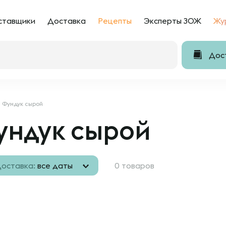
ставщики
Доставка
Рецепты
Эксперты ЗОЖ
Жу
Дост
Фундук сырой
ундук сырой
оставка:
все даты
0 товаров