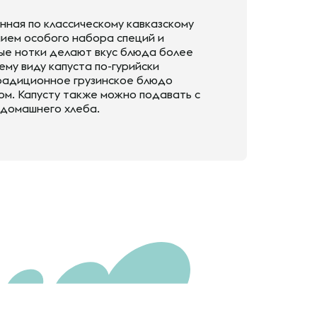
енная по классическому кавказскому
нием особого набора специй и
ные нотки делают вкус блюда более
му виду капуста по-гурийски
традиционное грузинское блюдо
ком. Капусту также можно подавать с
 домашнего хлеба.