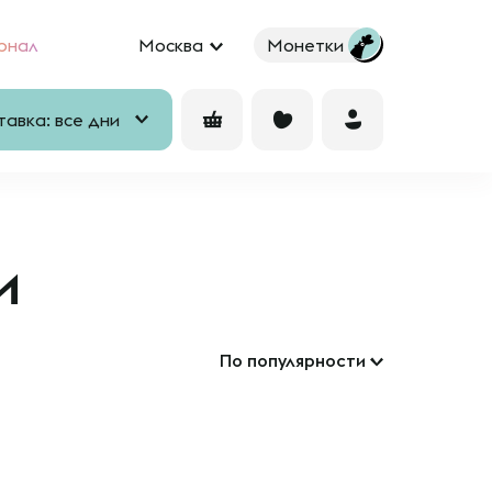
рнал
Москва
Монетки
авка: все дни
и
По популярности