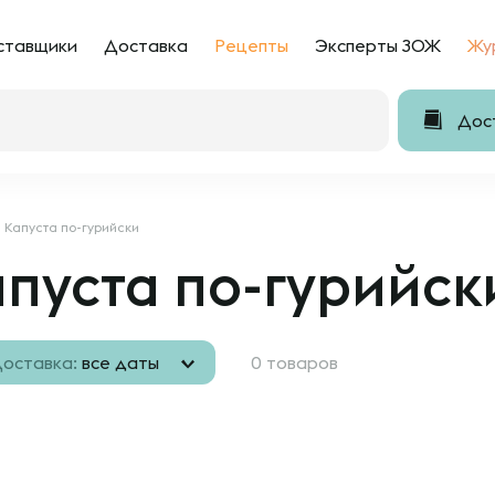
ставщики
Доставка
Рецепты
Эксперты ЗОЖ
Жу
Дост
Капуста по-гурийски
пуста по-гурийск
оставка:
все даты
0 товаров