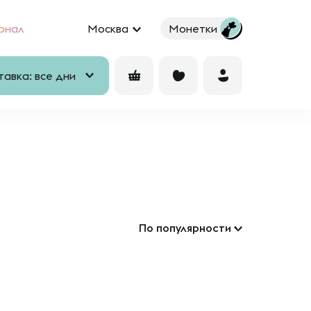
рнал
Москва
Монетки
авка: все дни
По популярности