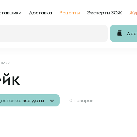
ставщики
Доставка
Рецепты
Эксперты ЗОЖ
Жу
Дост
Кейк
ейк
оставка:
все даты
0 товаров