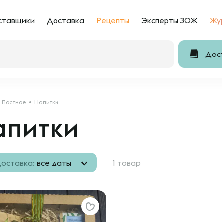
ставщики
Доставка
Рецепты
Эксперты ЗОЖ
Жу
Дост
Постное
Напитки
апитки
оставка:
все даты
1 товар