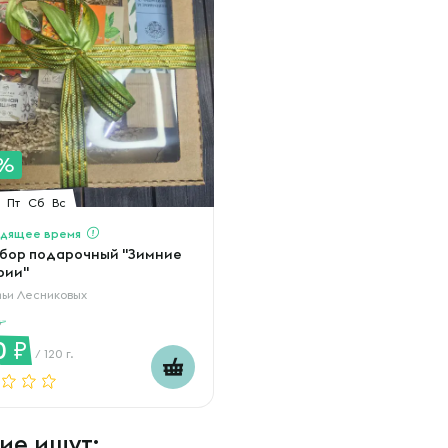
1%
Пт
Сб
Вс
дящее время
бор подарочный "Зимние
рии"
ьи Лесниковых
0
/ 120 г.
ие ищут: