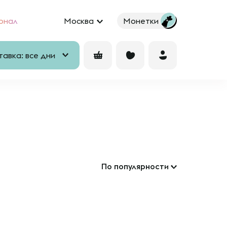
рнал
Москва
Монетки
авка: все дни
По популярности