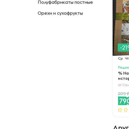
Полуфабрикаты постные
Орехи и сухофрукты
-2
Ср
Чт
Подхо
% На
исто
от
Сем
995
79
Друг