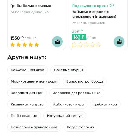
Грибы белые соленые
Подходящее время
% Тыква в сиропе с
от
Валерия Донченко
апельсином (маленькая)
от
Елены Гришиной
229
183
1550
/ 1 шт
/ 500 г.
Другие ищут:
Баклажанная икра
Соленые огурцы
Маринованные помидоры
Заправка для борща
Заправка для щей
Заправка для рассольника
Квашеная капуста
Кабачковая икра
Грибная икра
Грибы соленые
Натуральный кетчуп
Патиссоны маринованные
Рагу с фасолью