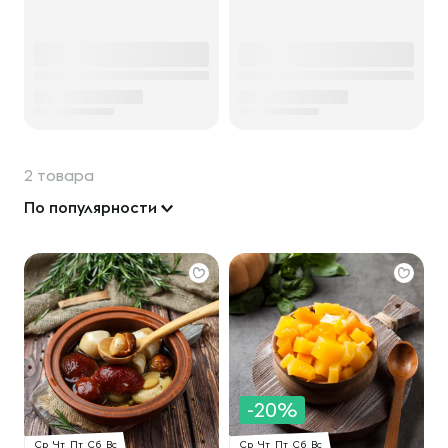
2 товара
По популярности
-20%
Ср
Чт
Пт
Сб
Вс
Ср
Чт
Пт
Сб
Вс