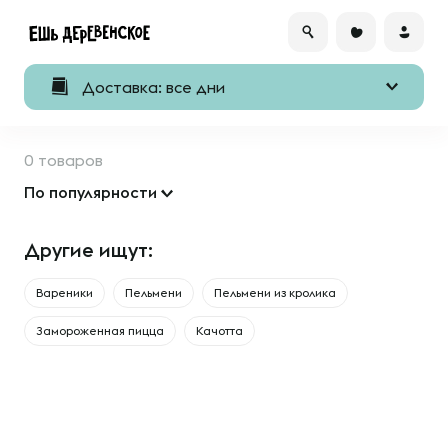
Доставка: все дни
0 товаров
По популярности
Другие ищут:
Вареники
Пельмени
Пельмени из кролика
Замороженная пицца
Качотта