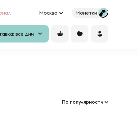
рнал
Москва
Монетки
авка: все дни
По популярности