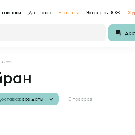
ставщики
Доставка
Рецепты
Эксперты ЗОЖ
Жу
Дост
Айран
йран
оставка:
все даты
0 товаров