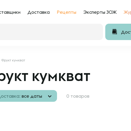
ставщики
Доставка
Рецепты
Эксперты ЗОЖ
Жу
Дост
Фрукт кумкват
укт кумкват
оставка:
все даты
0 товаров