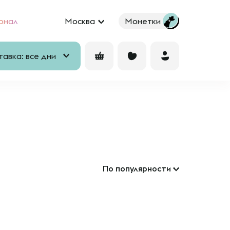
рнал
Москва
Монетки
авка: все дни
По популярности