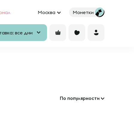
рнал
Москва
Монетки
авка: все дни
По популярности