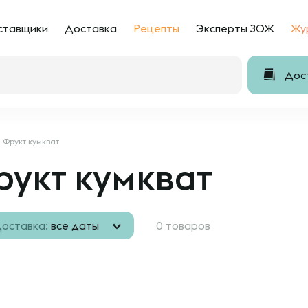
ставщики
Доставка
Рецепты
Эксперты ЗОЖ
Жу
Дост
Фрукт кумкват
укт кумкват
оставка:
все даты
0 товаров