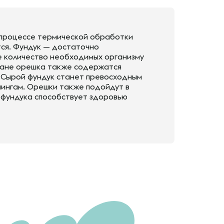
в процессе термической обработки
тся. Фундук — достаточно
е количество необходимых организму
тране орешка также содержатся
ий. Сырой фундук станет превосходным
пингам. Орешки также подойдут в
е фундука способствует здоровью