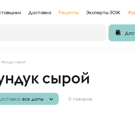
ставщики
Доставка
Рецепты
Эксперты ЗОЖ
Жу
Дост
Фундук сырой
ундук сырой
оставка:
все даты
0 товаров