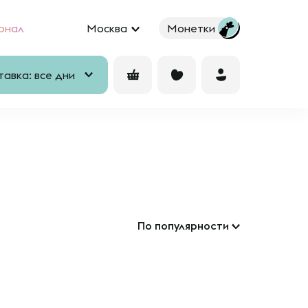
рнал
Москва
Монетки
авка: все дни
По популярности