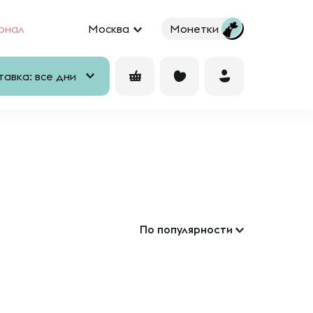
рнал
Москва
Монетки
авка: все дни
По популярности