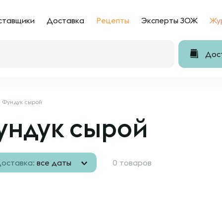
ставщики
Доставка
Рецепты
Эксперты ЗОЖ
Жу
Дост
Фундук сырой
ундук сырой
оставка:
все даты
0 товаров