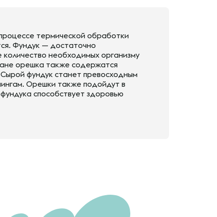
в процессе термической обработки
тся. Фундук — достаточно
е количество необходимых организму
тране орешка также содержатся
ий. Сырой фундук станет превосходным
пингам. Орешки также подойдут в
е фундука способствует здоровью