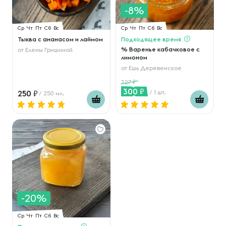
-8%
Ср
Чт
Пт
Сб
Вс
Ср
Чт
Пт
Сб
Вс
Тыква с ананасом и лаймом
Подходящее время
% Варенье кабачковое с
от
Елены Гришиной
лимоном
от
Ешь Деревенское
327
300
250
/ 1 шт.
/ 250 мл.
-20%
Ср
Чт
Пт
Сб
Вс