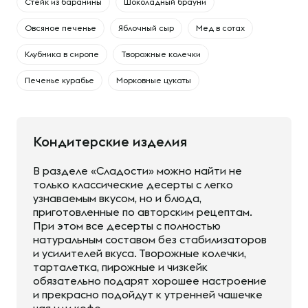
Cтейк из баранины
Шоколадный брауни
Овсяное печенье
Яблочный сыр
Мед в сотах
Клубника в сиропе
Творожные колечки
Печенье курабье
Морковные цукаты
Кондитерские изделия
В разделе «Сладости» можно найти не
только классические десерты с легко
узнаваемым вкусом, но и блюда,
приготовленные по авторским рецептам.
При этом все десерты с полностью
натуральным составом без стабилизаторов
и усилителей вкуса. Творожные колечки,
тарталетка, пирожные и чизкейк
обязательно подарят хорошее настроение
и прекрасно подойдут к утренней чашечке