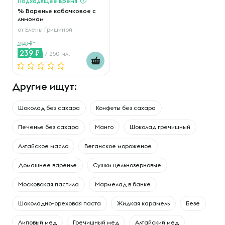
Подходящее время
% Варенье кабачковое с
лимоном
от
Елены Гришиной
298
239
/ 250 мл.
Другие ищут:
Шоколад без сахара
Конфеты без сахара
Печенье без сахара
Манго
Шоколад гречишный
Алтайское масло
Веганское мороженое
Домашнее варенье
Сушки цельнозерновые
Московская пастила
Мармелад в банке
Шоколадно-ореховая паста
Жидкая карамель
Безе
Липовый мед
Гречишный мед
Алтайский мед