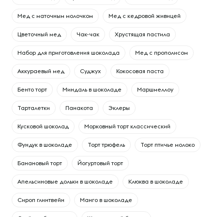
Мед с маточным молочком
Мед с кедровой живицей
Цветочный мед
Чак-чак
Хрустящая пастила
Набор для приготовления шоколада
Мед с прополисом
Аккураевый мед
Суджух
Кокосовая паста
Бенто торт
Миндаль в шоколаде
Маршмеллоу
Тарталетки
Панакота
Эклеры
Кусковой шоколад
Морковный торт классический
Фундук в шоколаде
Торт трюфель
Торт птичье молоко
Банановый торт
Йогуртовый торт
Апельсиновые дольки в шоколаде
Клюква в шоколаде
Сироп глинтвейн
Манго в шоколаде