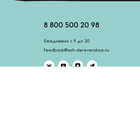
8 800 500 20 98
Ежедневно с 9 до 20
feedback@esh-derevenskoe.ru
AppGallery
App Store