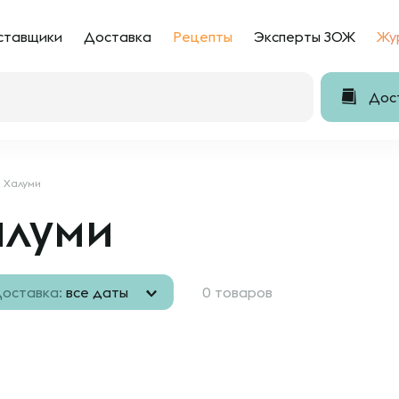
ставщики
Доставка
Рецепты
Эксперты ЗОЖ
Жу
Дост
Халуми
алуми
оставка:
все даты
0 товаров