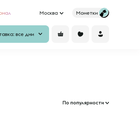
рнал
Москва
Монетки
авка: все дни
По популярности