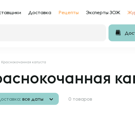
ставщики
Доставка
Рецепты
Эксперты ЗОЖ
Жу
Дост
Краснокочанная капуста
раснокочанная ка
оставка:
все даты
0 товаров