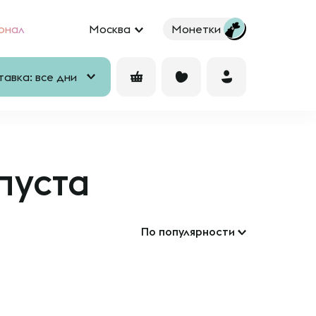
рнал
Москва
Монетки
авка: все дни
пуста
По популярности