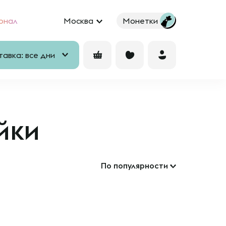
рнал
Москва
Монетки
авка: все дни
йки
По популярности