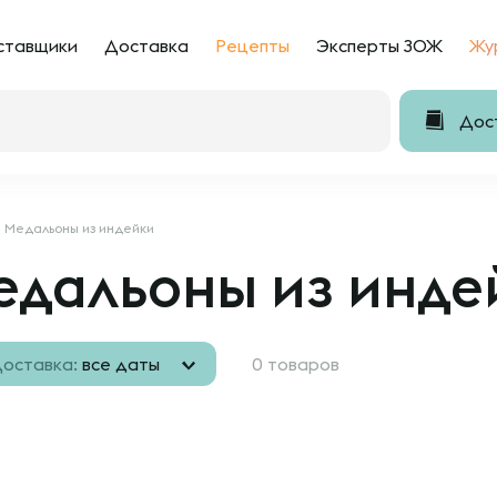
ставщики
Доставка
Рецепты
Эксперты ЗОЖ
Жу
Дост
Медальоны из индейки
едальоны из инде
оставка:
все даты
0 товаров