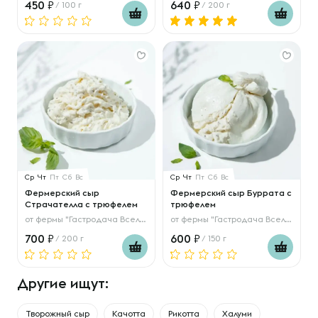
450
640
/ 100 г
/ 200 г
Ср
Чт
Пт
Сб
Вс
Ср
Чт
Пт
Сб
Вс
Фермерский сыр
Фермерский сыр Буррата с
Страчателла с трюфелем
трюфелем
от
фермы "Гастродача Вселуг"
от
фермы "Гастродача Вселуг"
700
600
/ 200 г
/ 150 г
Другие ищут:
Творожный сыр
Качотта
Рикотта
Халуми