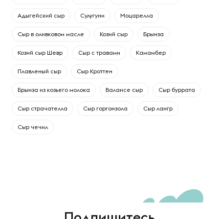
Адыгейский сыр
Сулугуни
Моцарелла
Сыр в оливковом масле
Козий сыр
Брынза
Козий сыр Шевр
Сыр с травами
Камамбер
Плавленый сыр
Сыр Кроттен
Брынза из козьего молока
Валансе сыр
Сыр буррата
Сыр страчателла
Сыр горгонзола
Сыр лангр
Сыр чечил
Подпишитесь