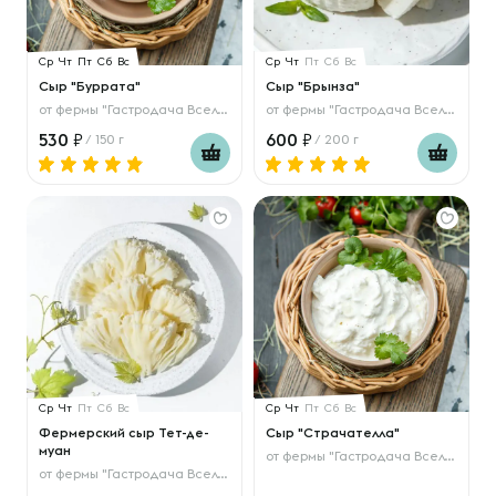
Ср
Чт
Пт
Сб
Вс
Ср
Чт
Пт
Сб
Вс
Сыр "Буррата"
Сыр "Брынза"
от
фермы "Гастродача Вселуг"
от
фермы "Гастродача Вселуг"
530
600
/ 150 г
/ 200 г
Ср
Чт
Пт
Сб
Вс
Ср
Чт
Пт
Сб
Вс
Фермерский сыр Тет-де-
Сыр "Страчателла"
муан
от
фермы "Гастродача Вселуг"
от
фермы "Гастродача Вселуг"