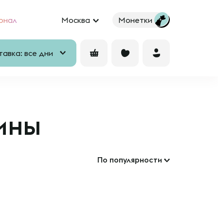
рнал
Москва
Монетки
авка: все дни
ины
По популярности