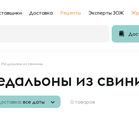
ставщики
Доставка
Рецепты
Эксперты ЗОЖ
Жу
Дост
Медальоны из свинины
едальоны из свин
оставка:
все даты
0 товаров