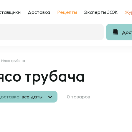
ставщики
Доставка
Рецепты
Эксперты ЗОЖ
Жу
Дост
Мясо трубача
ясо трубача
оставка:
все даты
0 товаров