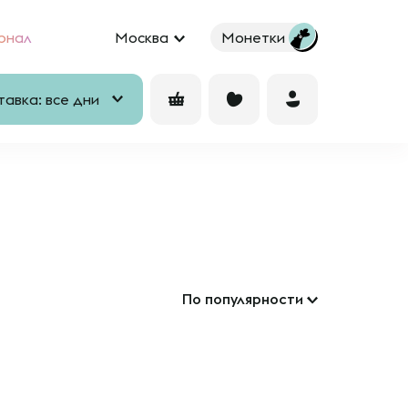
рнал
Москва
Монетки
авка: все дни
По популярности