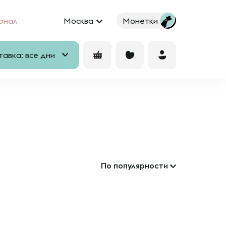
рнал
Москва
Монетки
авка: все дни
По популярности