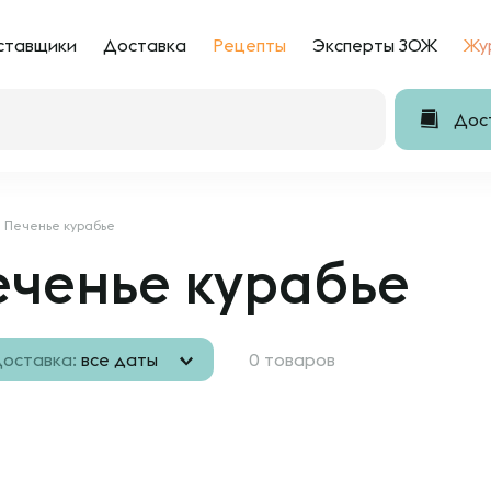
ставщики
Доставка
Рецепты
Эксперты ЗОЖ
Жу
Дост
Печенье курабье
еченье курабье
оставка:
все даты
0 товаров